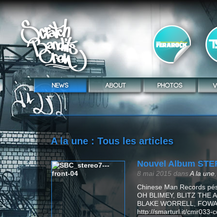
A la une
: Tous les articles
Nouvel Album STER
8 mai 2015
dans
A la une
Chinese Man Records pés
OH BLIMEY, BLITZ THE
BLAKE WORRELL, FOWATILE 
http://smarturl.it/cmr033-