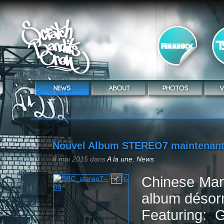
Nouvel Album STEREO7 maintenant 
8 mai 2015
dans
A la une
,
News
Chinese Ma
album désorm
Featuring: